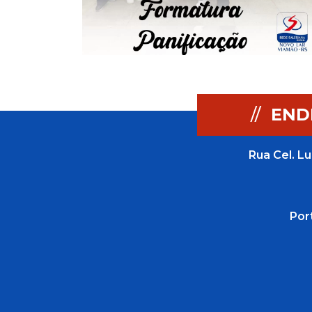
//
END
Rua Cel. Lu
Por