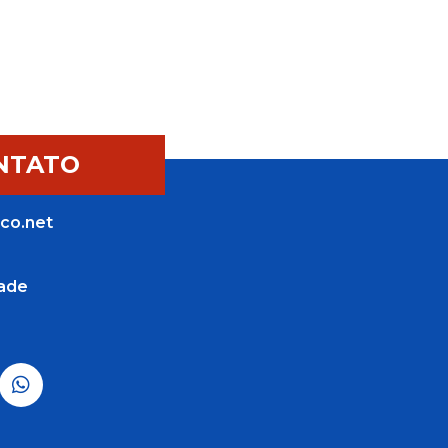
NTATO
co.net
dade