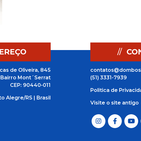
EREÇO
//
CO
cas de Oliveira, 845
contatos@dombos
Bairro Mont´Serrat
(51) 3331-7939
CEP: 90440-011
Politica de Privaci
to Alegre/RS | Brasil
Visite o site antigo