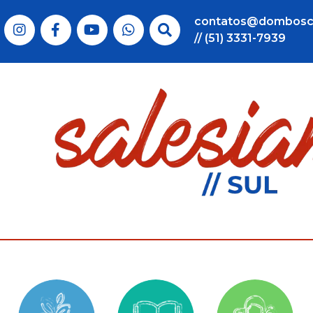
contatos@dombosc
// (51) 3331-7939