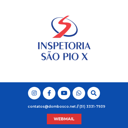
Skip
to
content
contatos@dombosco.net // (51) 3331-7939
WEBMAIL