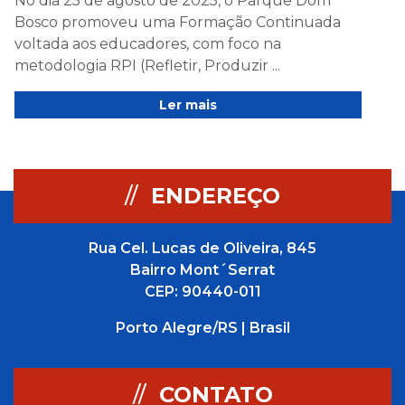
No dia 25 de agosto de 2025, o Parque Dom
Bosco promoveu uma Formação Continuada
voltada aos educadores, com foco na
metodologia RPI (Refletir, Produzir ...
Ler mais
//
ENDEREÇO
Rua Cel. Lucas de Oliveira, 845
Bairro Mont´Serrat
CEP: 90440-011
Porto Alegre/RS | Brasil
//
CONTATO