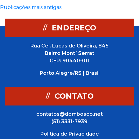
Navegação
Publicações mais antigas
por
//
ENDEREÇO
posts
Rua Cel. Lucas de Oliveira, 845
Bairro Mont´Serrat
CEP: 90440-011
Porto Alegre/RS | Brasil
//
CONTATO
contatos@dombosco.net
(51) 3331-7939
Politica de Privacidade