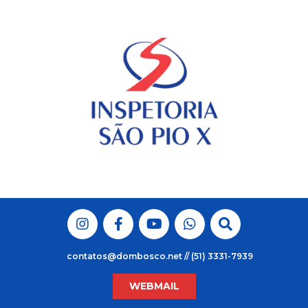
Skip
to
content
contatos@dombosco.net // (51) 3331-7939
WEBMAIL