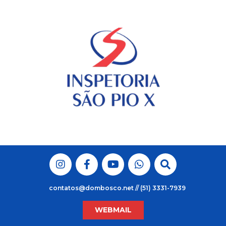
Skip
to
content
contatos@dombosco.net // (51) 3331-7939
WEBMAIL