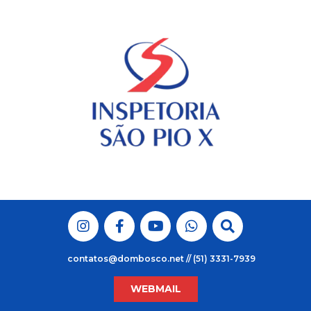
Skip
to
content
contatos@dombosco.net // (51) 3331-7939
WEBMAIL