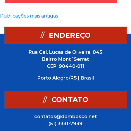
Navegação
Publicações mais antigas
por
//
ENDEREÇO
posts
Rua Cel. Lucas de Oliveira, 845
Bairro Mont´Serrat
CEP: 90440-011
Porto Alegre/RS | Brasil
//
CONTATO
contatos@dombosco.net
(51) 3331-7939