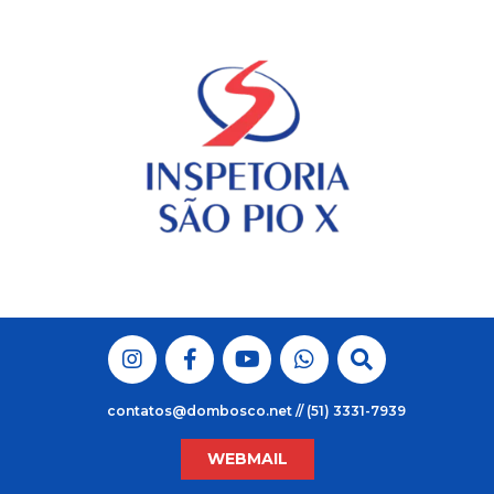
Skip
to
content
contatos@dombosco.net // (51) 3331-7939
WEBMAIL