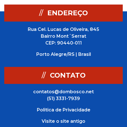
posts
//
ENDEREÇO
Rua Cel. Lucas de Oliveira, 845
Bairro Mont´Serrat
CEP: 90440-011
Porto Alegre/RS | Brasil
//
CONTATO
contatos@dombosco.net
(51) 3331-7939
Politica de Privacidade
Visite o site antigo