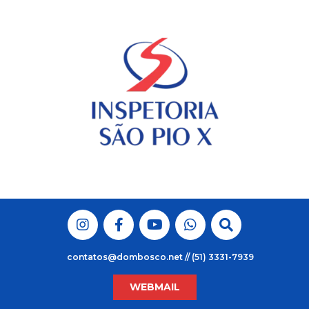
Skip
to
content
contatos@dombosco.net // (51) 3331-7939
WEBMAIL