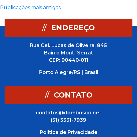
Navegação
Publicações mais antigas
por
//
ENDEREÇO
posts
Rua Cel. Lucas de Oliveira, 845
Bairro Mont´Serrat
CEP: 90440-011
Porto Alegre/RS | Brasil
//
CONTATO
contatos@dombosco.net
(51) 3331-7939
Politica de Privacidade