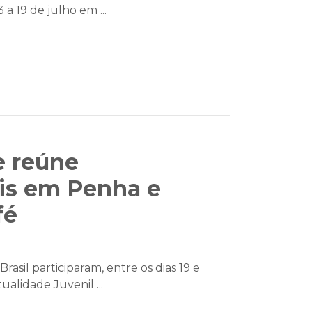
 a 19 de julho em ...
e reúne
is em Penha e
fé
asil participaram, entre os dias 19 e
ualidade Juvenil ...