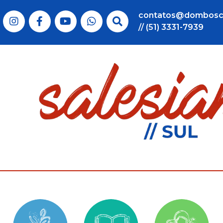
contatos@dombosc
// (51) 3331-7939