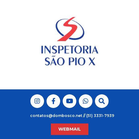
Skip
to
content
contatos@dombosco.net // (51) 3331-7939
WEBMAIL