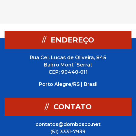
//
ENDEREÇO
Rua Cel. Lucas de Oliveira, 845
Bairro Mont´Serrat
CEP: 90440-011
Porto Alegre/RS | Brasil
//
CONTATO
contatos@dombosco.net
(51) 3331-7939