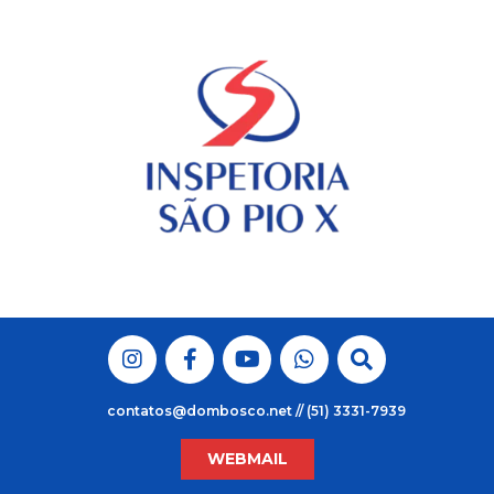
Skip
to
content
contatos@dombosco.net // (51) 3331-7939
WEBMAIL