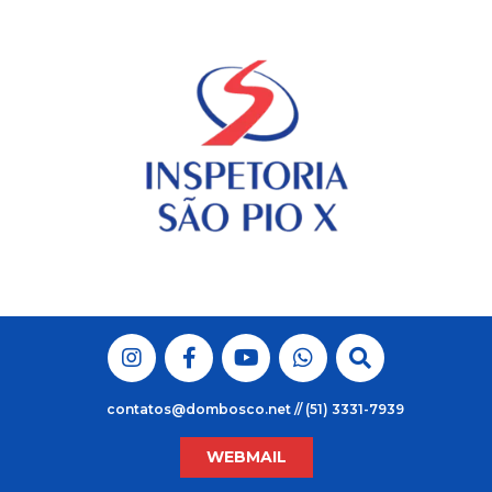
Skip
to
content
contatos@dombosco.net // (51) 3331-7939
WEBMAIL