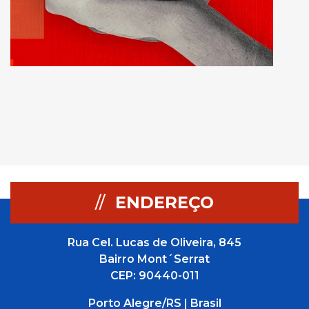
//
ENDEREÇO
Rua Cel. Lucas de Oliveira, 845
Bairro Mont´Serrat
CEP: 90440-011
Porto Alegre/RS | Brasil