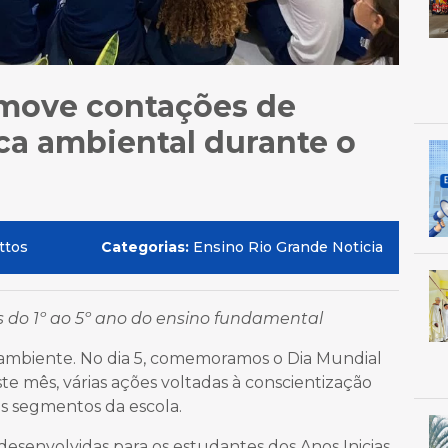
omove contações de
ca ambiental durante o
ttos
Categorias:
Ensino Rio Grande Noticia
s do 1º ao 5º ano do ensino fundamental
 ambiente. No dia 5, comemoramos o Dia Mundial
te mês, várias ações voltadas à conscientização
s segmentos da escola.
 desenvolvidas para os estudantes dos Anos Inicias