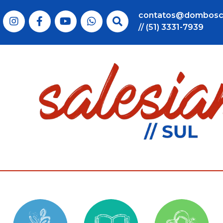
contatos@dombosc
// (51) 3331-7939