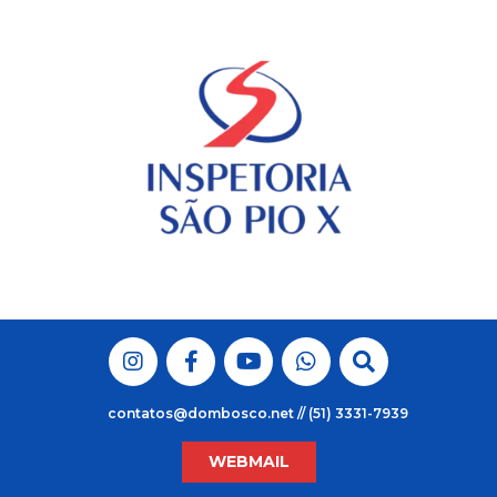
Skip
to
content
contatos@dombosco.net // (51) 3331-7939
WEBMAIL