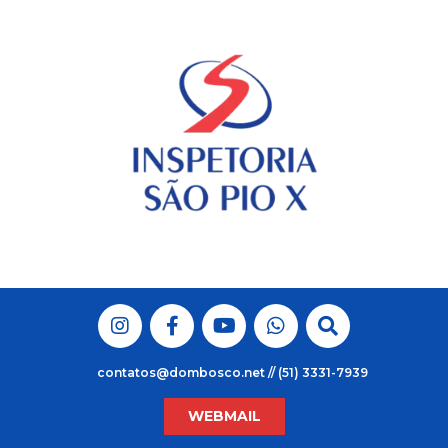
Skip
to
content
contatos@dombosco.net // (51) 3331-7939
WEBMAIL