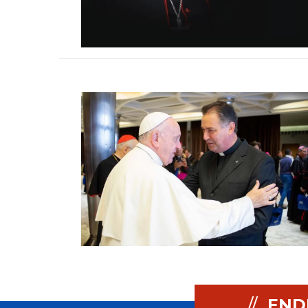
//
END