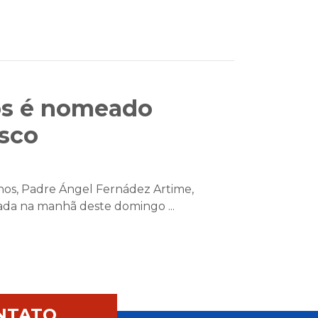
nos é nomeado
isco
nos, Padre Ángel Fernádez Artime,
ada na manhã deste domingo ...
NTATO