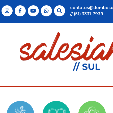
contatos@dombosc
// (51) 3331-7939