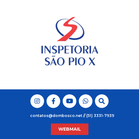
Skip
to
content
contatos@dombosco.net // (51) 3331-7939
WEBMAIL