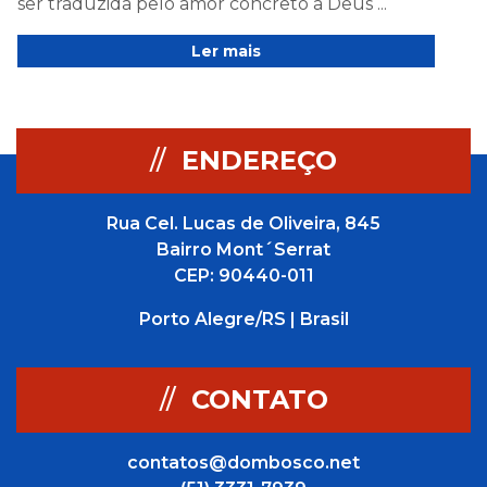
ser traduzida pelo amor concreto a Deus ...
Ler mais
//
ENDEREÇO
Rua Cel. Lucas de Oliveira, 845
Bairro Mont´Serrat
CEP: 90440-011
Porto Alegre/RS | Brasil
//
CONTATO
contatos@dombosco.net