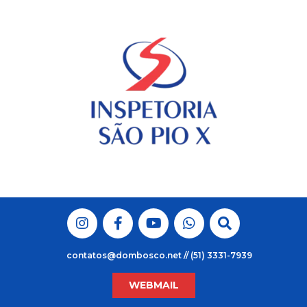
Skip
to
content
contatos@dombosco.net // (51) 3331-7939
WEBMAIL