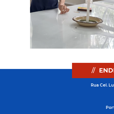
//
END
Rua Cel. Lu
Por