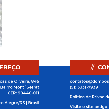
EREÇO
//
CO
cas de Oliveira, 845
contatos@dombos
Bairro Mont´Serrat
(51) 3331-7939
CEP: 90440-011
Politica de Privaci
to Alegre/RS | Brasil
Visite o site antigo