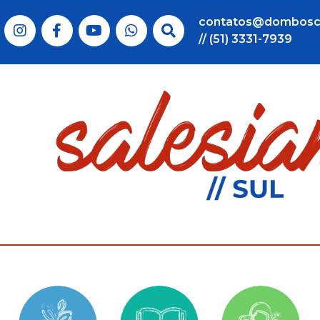
contatos@dombosc
// (51) 3331-7939