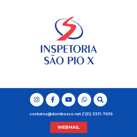
Skip
to
content
contatos@dombosco.net // (51) 3331-7939
WEBMAIL