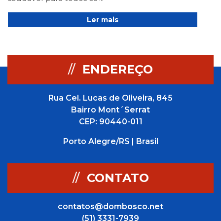
Ler mais
//
ENDEREÇO
Rua Cel. Lucas de Oliveira, 845
Bairro Mont´Serrat
CEP: 90440-011
Porto Alegre/RS | Brasil
//
CONTATO
contatos@dombosco.net
(51) 3331-7939