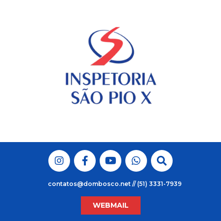
Skip
to
content
contatos@dombosco.net // (51) 3331-7939
WEBMAIL