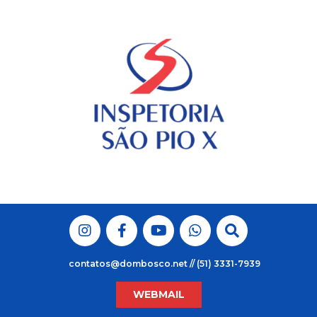
Skip
to
content
contatos@dombosco.net // (51) 3331-7939
WEBMAIL