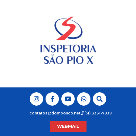
Skip
to
content
contatos@dombosco.net // (51) 3331-7939
WEBMAIL