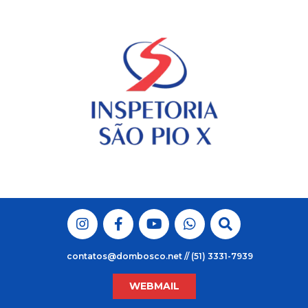
Skip
to
content
contatos@dombosco.net // (51) 3331-7939
WEBMAIL