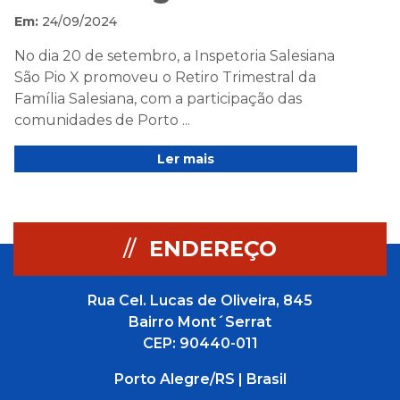
Em:
24/09/2024
No dia 20 de setembro, a Inspetoria Salesiana
São Pio X promoveu o Retiro Trimestral da
Família Salesiana, com a participação das
comunidades de Porto ...
Ler mais
//
ENDEREÇO
Rua Cel. Lucas de Oliveira, 845
Bairro Mont´Serrat
CEP: 90440-011
Porto Alegre/RS | Brasil